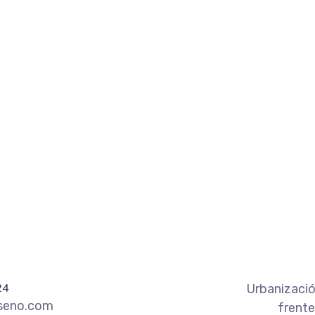
24
Urbanizació
iseno.com
frente