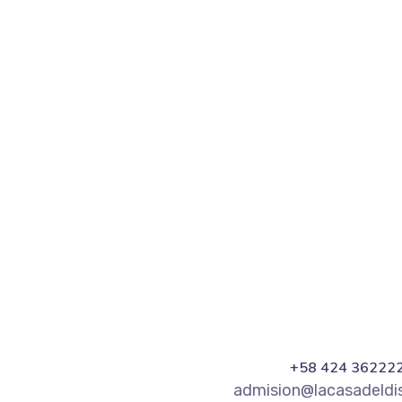
+58 424 36222
admision@lacasadeld